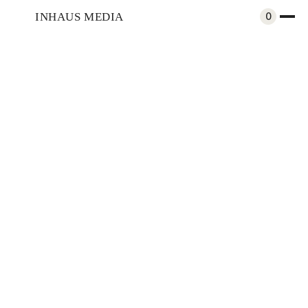
INHAUS MEDIA
0
Arte y Cultura
Amaru Zeas Sigüenza, Picchu
Compartir
Actualidad
Aug 8, 2022
Por
Camila Peña