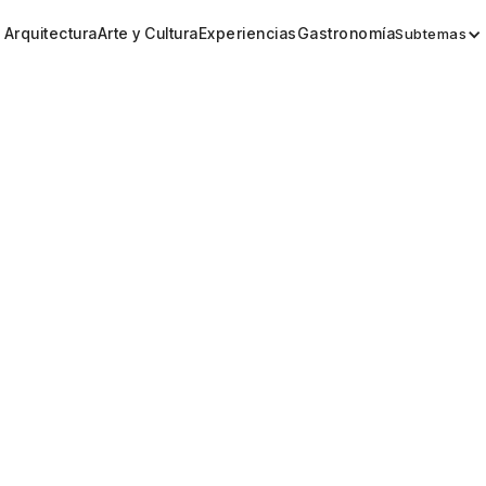
Arquitectura
Arte y Cultura
Experiencias
Gastronomía
Subtemas
Experiencias
ight: Relatos y destinos q
Compartir
Perfiles
Mar 14, 2019
Por
Redacción Inhaus