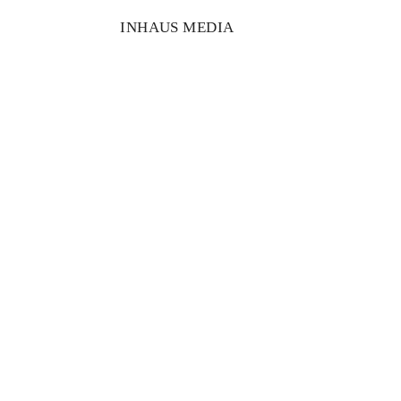
INHAUS MEDIA
Julieta Ord