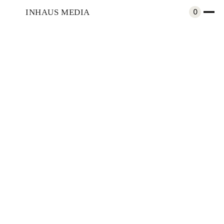
INHAUS MEDIA
0
Arquitectura
Damián Figueras: El arte de
transformar un entorno
Compartir
Perfiles
Apr 24, 2019
Por
Nicolas Provoste