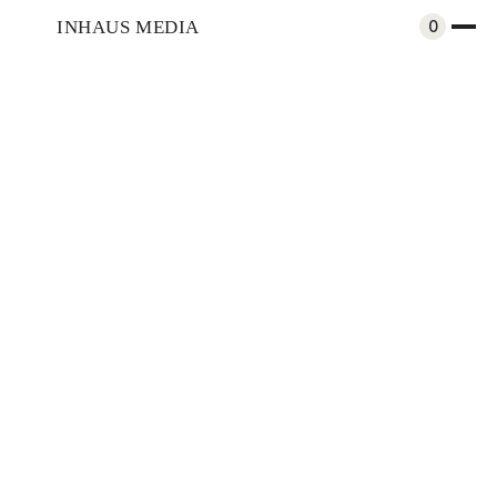
INHAUS MEDIA
0
Gastronomía
Ñeke: la fuerza de lo local en la
gastronomía
Compartir
Dec 3, 2024
Por
Camila Peña