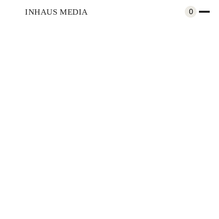
INHAUS MEDIA
0
Arquitectura
Jean Nouvel: La sublimación de la
arquitectura por filosofía, luz y magia.
Compartir
Perfiles
Mar 6, 2018
Por
Ana Clavería
Retrato de Jean Nouvel ©