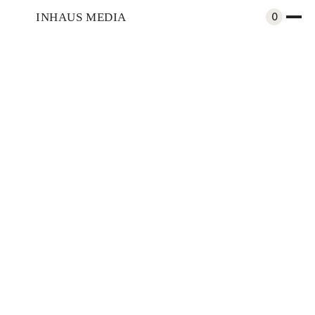
INHAUS MEDIA
0
Arquitectura
Cazorla Corp y Minali Estudio
Compartir
Interiorismo
May 29, 2023
Por
Daniela Morejón