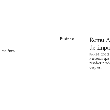
Remu Ap
Business
de impac
cioso fruto
Feb 24, 2025
Personas que 
resolver prob
despier...