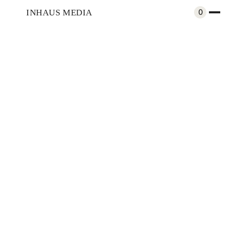
INHAUS MEDIA
0
Arte y Cultura
Sebastián Cordero: Sobre las
variaciones de la mirada
Compartir
Perfiles
May 7, 2024
Por
Jessica Bucheli