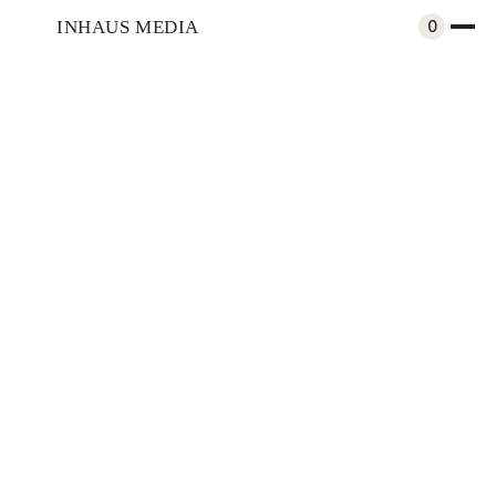
INHAUS MEDIA
0
Arquitectura
Light On White: La Búsqueda de una
Armonía Integral
Compartir
Presentado por Cemento Atenas
Interiorismo
Dec 19, 2024
Por
Redacción Inhaus