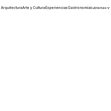
Arquitectura
Arte y Cultura
Experiencias
Gastronomía
Subtemas
Arquitectura
Bucci: la palabra en la arqu
Compartir
Perfiles
Dec 18, 2023
Por
Daniela Zalamea