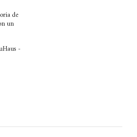
oria de
con un
NuHaus -