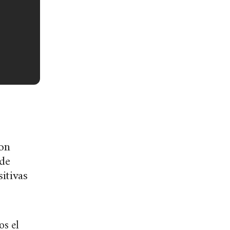
on
ede
itivas
os el