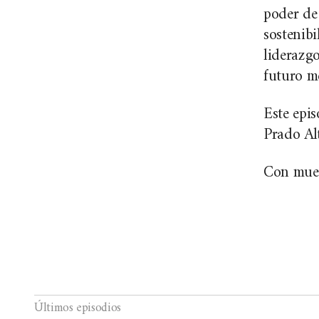
poder de 
sostenibi
liderazg
futuro me
Este epi
Prado Al
Con mue
Últimos episodios