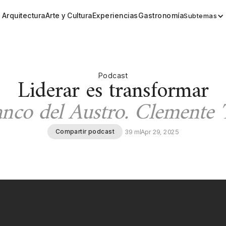
Arquitectura
Arte y Cultura
Experiencias
Gastronomía
Subtemas
Podcast
Liderar es transformar
anco del Austro. Clemente 
Compartir podcast
39 m
Apr 29, 2025