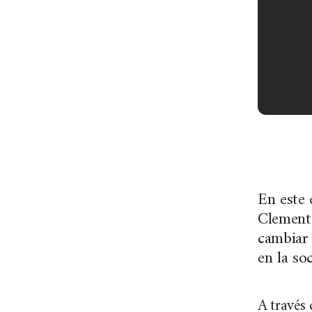
En este
Clemente
cambiar 
en la so
A través 