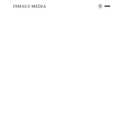
INHAUS MEDIA
0
Experiencias
4 razones para visitar El Peñol y
Guatapé
Compartir
Presentado por TITANIUM
Destino Break
Nov 30, 2022
Por
Redacción Inhaus
Gran cuerpo de agua. Embalse Peñol - Guatapé. Fotografía © INHAUS
ESTUDIO