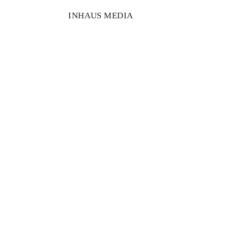
INHAUS MEDIA
Amapol